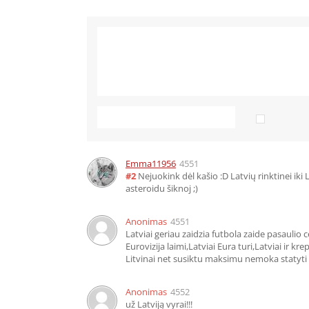
Emma11956
4551
#2
Nejuokink dėl kašio :D Latvių rinktinei iki
asteroidu šiknoj ;)
Anonimas
4551
Latviai geriau zaidzia futbola zaide pasaulio 
Eurovizija laimi,Latviai Eura turi,Latviai ir kr
Litvinai net susiktu maksimu nemoka statyti
Anonimas
4552
už Latviją vyrai!!!