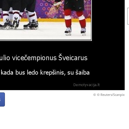
©
© Reuters/Scanpix