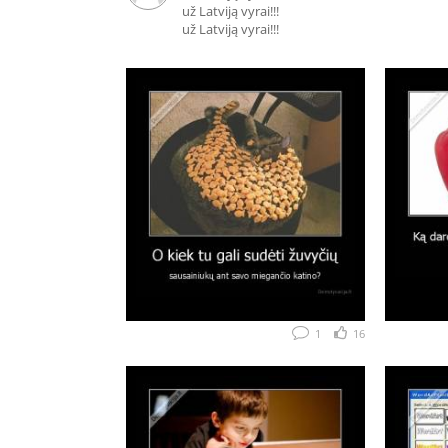
už Latviją vyrai!!!
už Latviją vyrai!!!
1
16