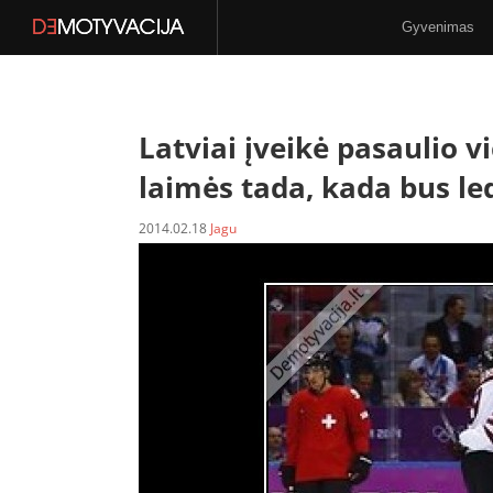
Gyvenimas
Stilius
N-18
Latviai įveikė pasaulio 
laimės tada, kada bus led
2014.02.18
Jagu