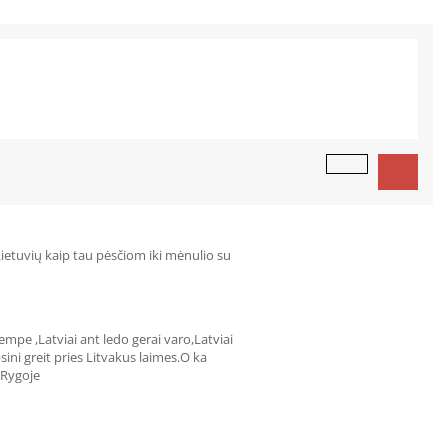
 Lietuvių kaip tau pėsčiom iki mėnulio su
cempe ,Latviai ant ledo gerai varo,Latviai
epsini greit pries Litvakus laimes.O ka
 Rygoje