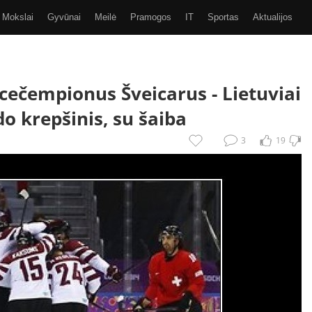
Mokslai
Gyvūnai
Meilė
Pramogos
IT
Sportas
Aktualijos
Video
Kiti
SMS
GIF
Eurobasket 2017
vicečempionus Šveicarus -
Lietuviai
o krepšinis, su šaiba
3
19