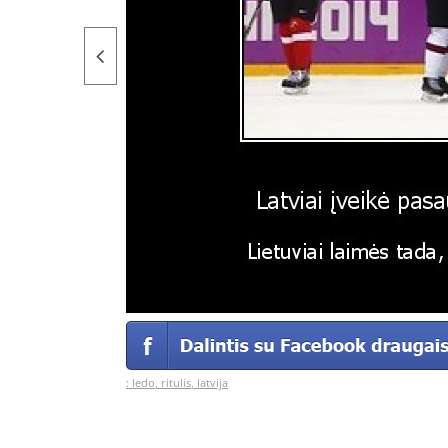
:
ledo
,
ritulis
,
latvija