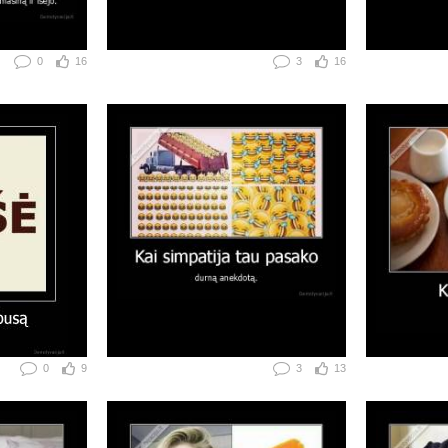
0
16
3
16
0
9
3
13