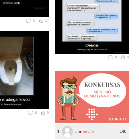
0
14
0
0
0
9
1
JamesJic
140