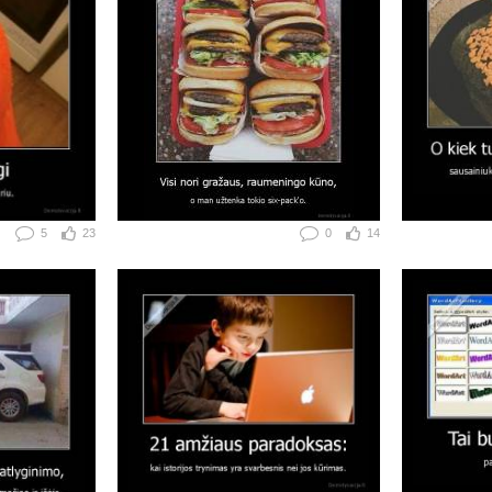
5
23
0
14