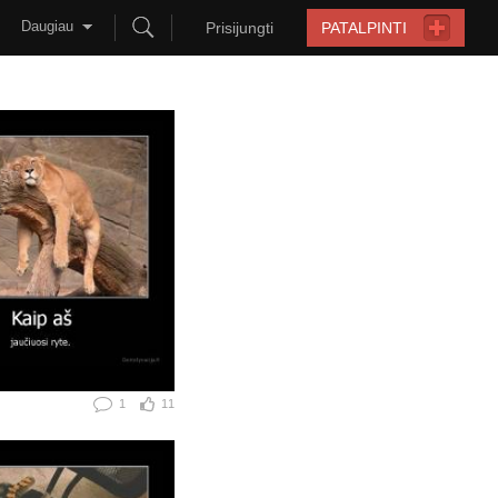
Daugiau
Prisijungti
PATALPINTI
1
11