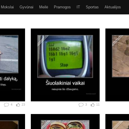
Mokslai
Gyvūnai
Meilė
Pramogos
IT
Sportas
Aktualijos
Video
Kiti
SMS
GIF
Eurobasket 2017
4
23
3
11