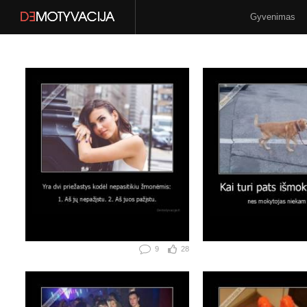
Gyvenimas
Stilius
N-18
9
28