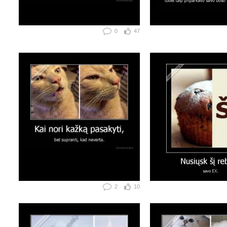
0
47
2
10