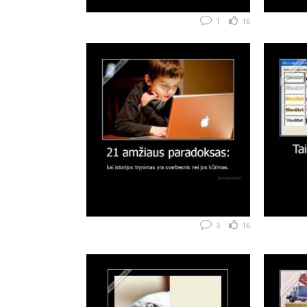
1
16
3
16