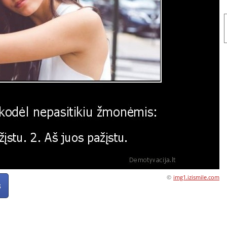
©
img1.izismile.com