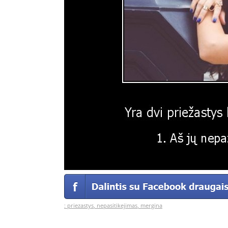
:
priezastys
,
nepasitikejimas
,
mergina