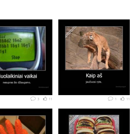
3
11
1
11