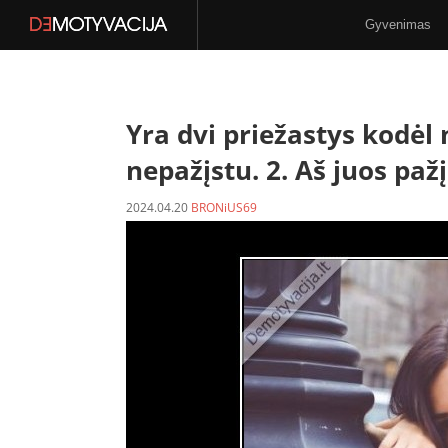
Gyvenimas
Stilius
N-18
Yra dvi priežastys kodėl
nepažįstu. 2. Aš juos pažį
2024.04.20
BRONiUS69