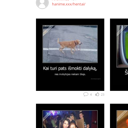
hanime.xxx/hentai/
4
23