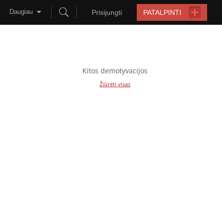
Daugiau
Prisijungti
PATALPINTI
Kitos demotyvacijos
Žiūrėti visas