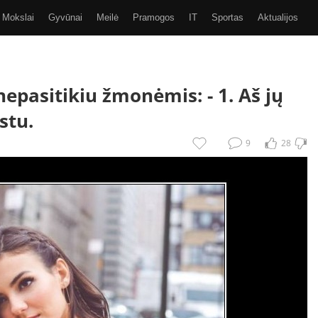
Mokslai
Gyvūnai
Meilė
Pramogos
IT
Sportas
Aktualijos
Video
Kiti
SMS
GIF
Eurobasket 2017
 nepasitikiu žmonėmis: -
1. Aš jų
stu.
9
28