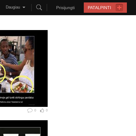
Daugiau
Prisijungti
PATALPINTI
0
0