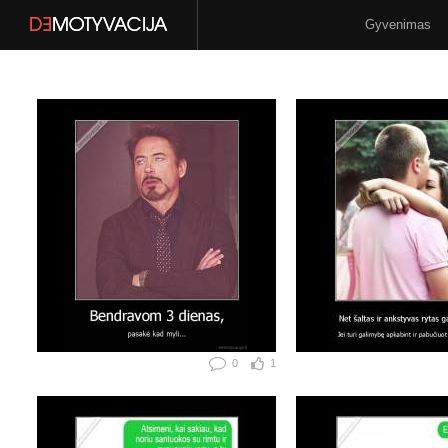
Gyvenimas
Stilius
N-18
0
1