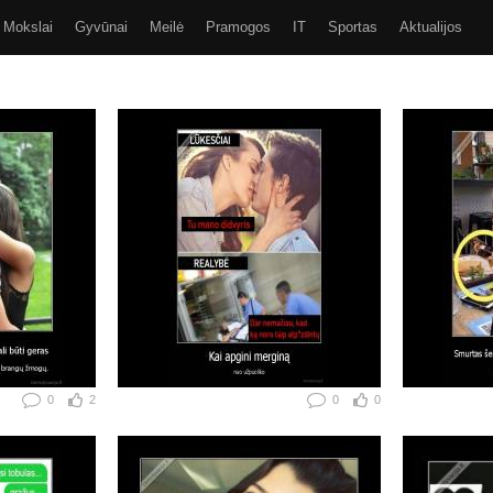
Mokslai
Gyvūnai
Meilė
Pramogos
IT
Sportas
Aktualijos
Video
Kiti
SMS
GIF
Eurobasket 2017
0
2
0
0