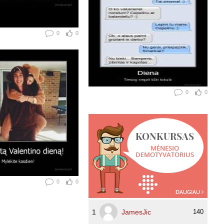
0
0
0
0
0
0
1
JamesJic
140