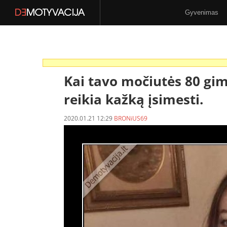
Gyvenimas
Stilius
N-18
Kai tavo močiutės 80 gim
reikia kažką įsimesti.
2020.01.21 12:29
BRONiUS69