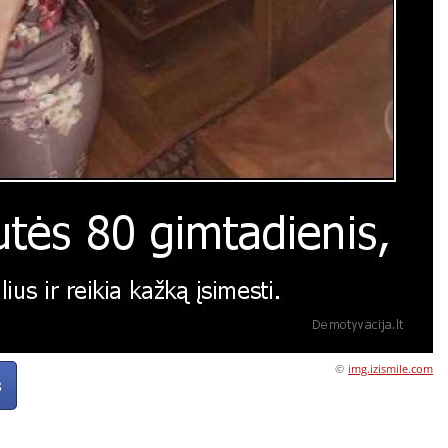
©
img.izismile.com