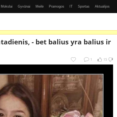
Mokslai
Gyvūnai
Meilė
Pramogos
IT
Sportas
Aktualijos
Video
Kiti
SMS
GIF
Eurobasket 2017
tadienis, -
bet balius yra balius ir
1
15