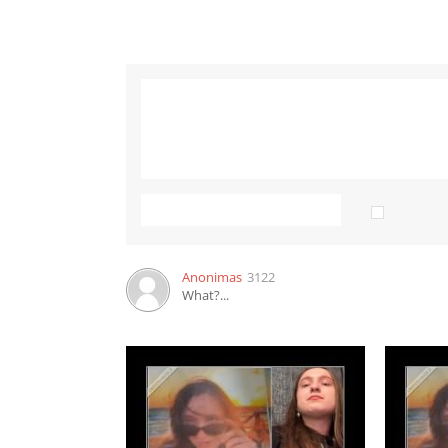
Anonimas
3122
What?...