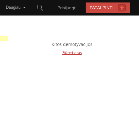
Daugiau
Prisijungti
PATALPINTI
Kitos demotyvacijos
Žiūrėti visas