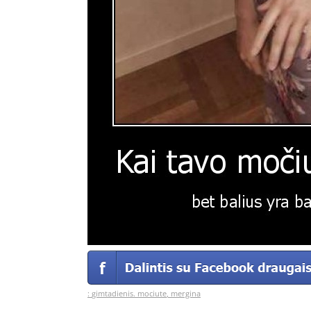
:
gimtadienis. mociute
,
mergina