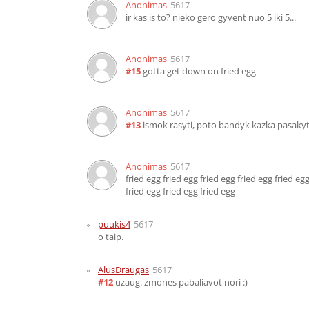
Anonimas
5617
ir kas is to? nieko gero gyvent nuo 5 iki 5...
Anonimas
5617
#15
gotta get down on fried egg
Anonimas
5617
#13
ismok rasyti, poto bandyk kazka pasakyti 
Anonimas
5617
fried egg fried egg fried egg fried egg fried egg
fried egg fried egg fried egg
puukis4
5617
o taip.
AlusDraugas
5617
#12
uzaug. zmones pabaliavot nori :)