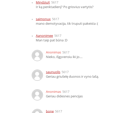
MindziuX
5617
Ir ką penktadienį? Po griovius vartytis?
saimonux
5617
mano demotyvacija, tik truputi pakeista :(
Aanonimee
5617
Man taip pat būna :D
Anonimas
5617
Nieko, išgyvensiu iki jo....
saunuolis
5617
Geriau griušelę duonos ir vyno lašą.
Anonimas
5617
Geriau didesnes pencijas
bone
5617