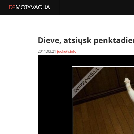
Dieve, atsiųsk penktadie
2011.03.21
juokutisinfo