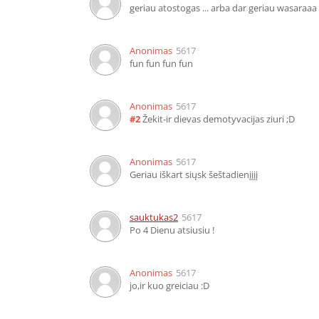
geriau atostogas ... arba dar geriau wasaraaa !
Anonimas
5617
fun fun fun fun
Anonimas
5617
#2
Žekit-ir dievas demotyvacijas ziuri
;D
Anonimas
5617
Geriau iškart siųsk šeštadienįįįį
sauktukas2
5617
Po 4 Dienu atsiusiu !
Anonimas
5617
jo,ir kuo greiciau :D