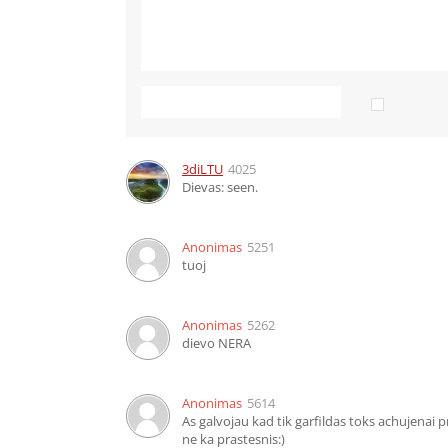
3diLTU
4025
Dievas: seen.
Anonimas
5251
tuoj
Anonimas
5262
dievo NERA
Anonimas
5614
As galvojau kad tik garfildas toks achujenai p
ne ka prastesnis:)