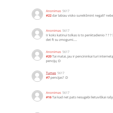
Anonimas
5617
#22
dar labiau visko sureikšmint negali? nebet
Anonimas
5617
Ir koks katinui tolkas is to penktadienio ? ? ?
det ft su zmogumi.....
Anonimas
5617
#20
Tai matai, jau ir pencininkai turi internetą
pencijų :D
Tumas
5617
#7
pencijas?
:D
Anonimas
5617
#16
Tai kad net pats nesugebi lietuviškai rašy