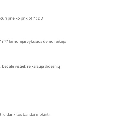
uri prie ko prikibt ? : DD
 ? ? ?? Jei norejai vykusios demo reikejo
, bet ale vistiek reikalauja didesnių
ti,o dar kitus bandai mokinti..