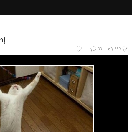
nį
33
659