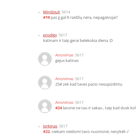
MindziuX
5614
#19
pas jį gal lt raidžių nėra, nepagalvojai?
prodigy
5617
katinam ir taip gerai belekokia diena :D
Anonimas
5617
gejus katinas
Anonimas
5617
25# zek kad taves pacio nesupizdintu
Anonimas
5617
#24
lavone ne tau ir sakau , taip kad dusk ko
jorkinas
5617
#22
, niekam neidomi tavo nuomonė, nevykėli :/