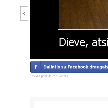
:
dievas
,
penktadienis
,
katinas