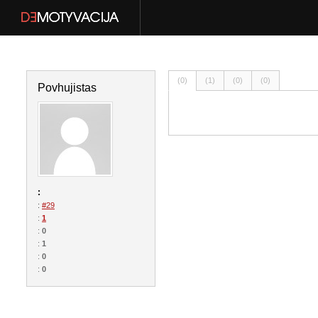
(0)
(1)
(0)
(0)
Povhujistas
:
:
#29
:
1
:
0
:
1
:
0
:
0