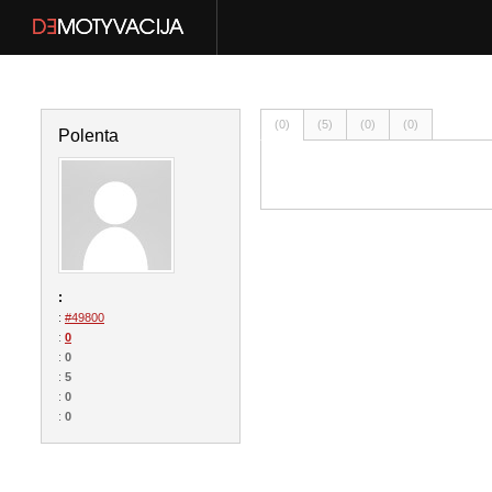
(0)
(5)
(0)
(0)
Polenta
:
:
#49800
:
0
:
0
:
5
:
0
:
0