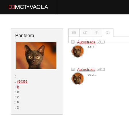
(0)
(2)
(6)
(2)
Panterrra
Autostrada
5813
esu..
Autostrada
5813
esu..
:
:
#54353
:
0
:
0
:
2
:
6
:
2