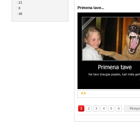
:
21
Primena tave...
:
8
:
48
4.5
1
2
3
4
5
6
Pirmy