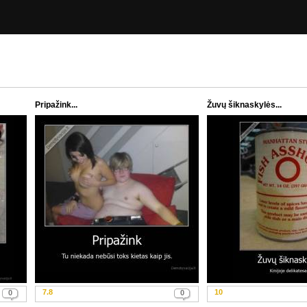
Pripažink...
Žuvų šiknaskylės...
7.8
10
0
0