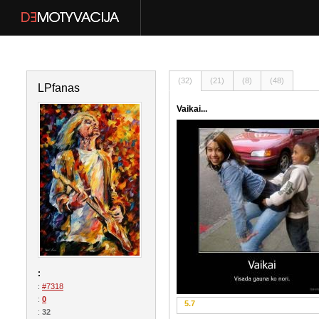
(32)
(21)
(8)
(48)
LPfanas
Vaikai...
:
:
#7318
:
0
5.7
:
32