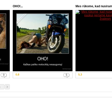
OHO!...
Mes rūkome, kad nusirami
0.8
5.3
0
5
n