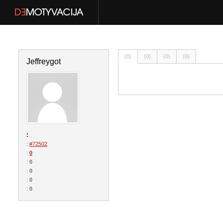
(0)
(0)
(0)
(0)
Jeffreygot
:
:
#72502
:
0
:
0
:
0
:
0
:
0