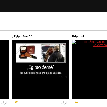
„Egipto žemė“...
Pripažink...
10
8.3
0
0