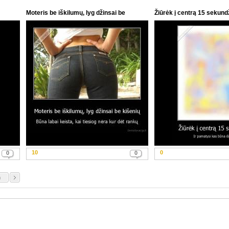
Moteris be iškilumų, lyg džinsai be
Žiūrėk į centrą 15 sekundž
kišenių...
10
0
0
0
n