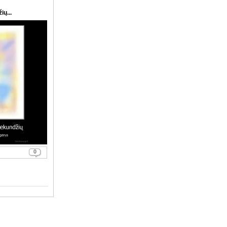
ių...
0