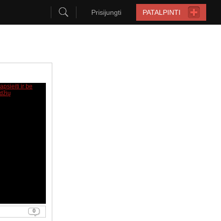
Prisijungti
PATALPINTI
0