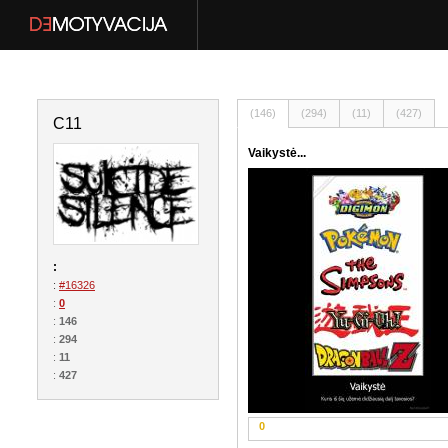
(146)
(294)
(11)
(427)
C11
Vaikystė...
:
:
#16326
:
0
:
146
:
294
:
11
:
427
0