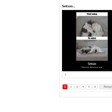
Seksas...
6
1
2
3
4
5
6
Pirmy