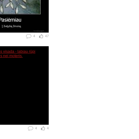
4
47
4
4