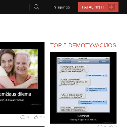
Prisijungti
PATALPINTI
TOP 5 DEMOTYVACIJOS
30
310
0
0