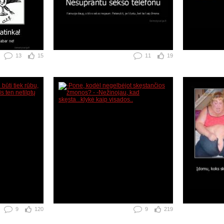
13
15
11
19
9
120
9
219