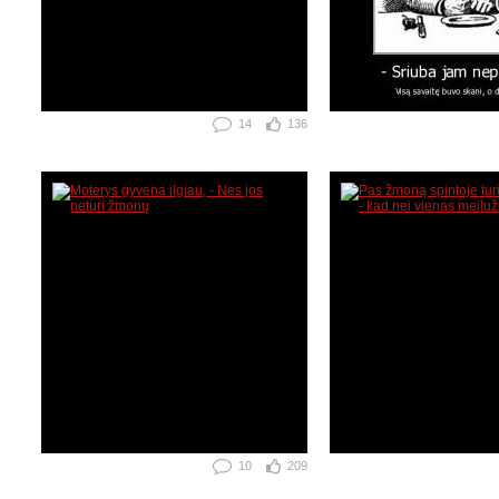
14
136
10
209