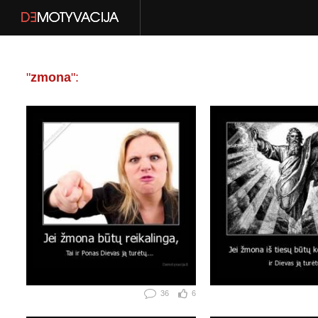
"
zmona
":
36
6