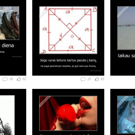
28
82
25
83