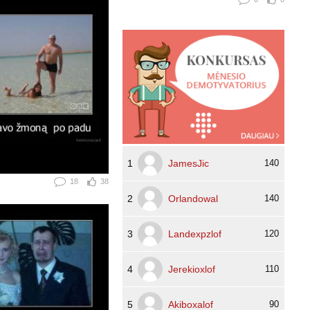
1
JamesJic
140
18
38
2
Orlandowal
140
3
Landexpzlof
120
4
Jerekioxlof
110
5
Akiboxalof
90