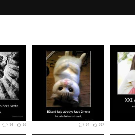
34
16
34
317