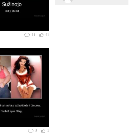
11
41
8
1