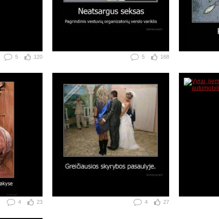
5
120
5
168
4
23
4
27