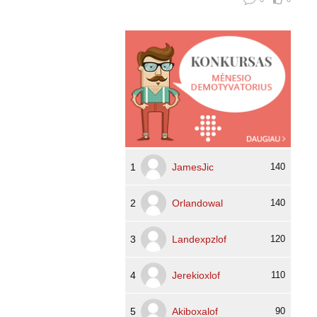
1
JamesJic
140
2
Orlandowal
140
3
Landexpzlof
120
4
Jerekioxlof
110
5
Akiboxalof
90