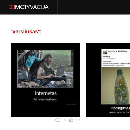
"
versliukas
":
14
187