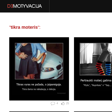
"
tikra moteris
":
4
25