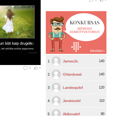
1
JamesJic
140
0
6
2
Orlandowal
140
3
Landexpzlof
120
4
Jerekioxlof
110
5
Akiboxalof
90