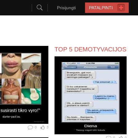
Prisijungti
PATALPINTI
TOP 5 DEMOTYVACIJOS
0
3
0
0