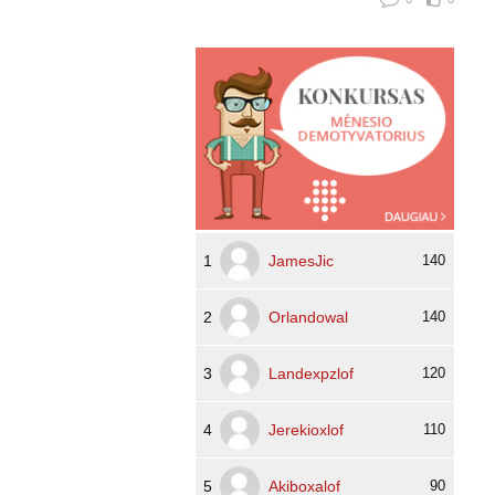
1
JamesJic
140
2
Orlandowal
140
3
Landexpzlof
120
4
Jerekioxlof
110
5
Akiboxalof
90