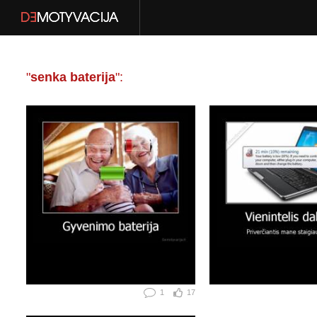
"
senka baterija
":
1
17