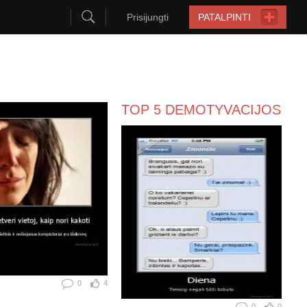
Prisijungti
PATALPINTI
TOP 5 DEMOTYVACIJOS
0
4
0
0