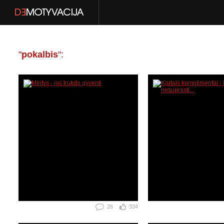
"
pokalbis
":
26
334