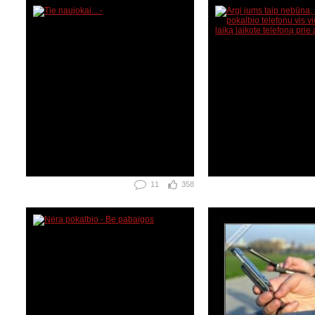
11
358