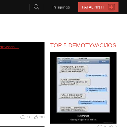
Prisijungti
PATALPINTI
TOP 5 DEMOTYVACIJOS
14
209
0
0