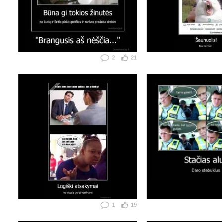
2
21
1
19