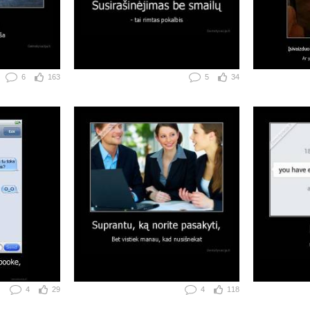
6
163
5
34
4
29
4
118