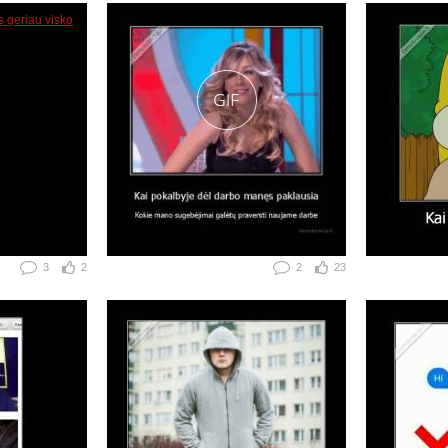
3
2
2
23