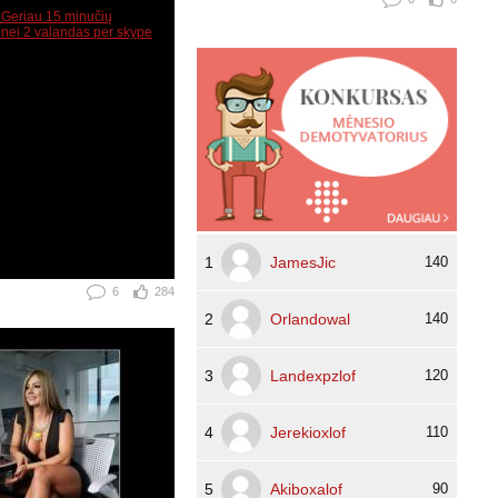
1
JamesJic
140
6
284
2
Orlandowal
140
3
Landexpzlof
120
4
Jerekioxlof
110
5
Akiboxalof
90