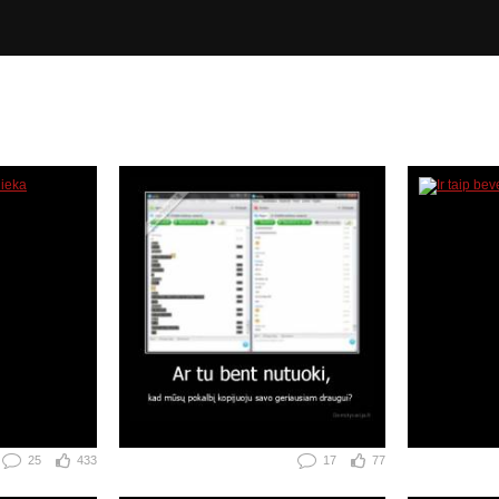
25
433
17
77