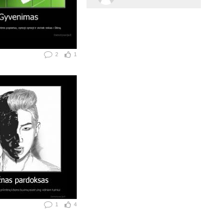
2
1
1
4