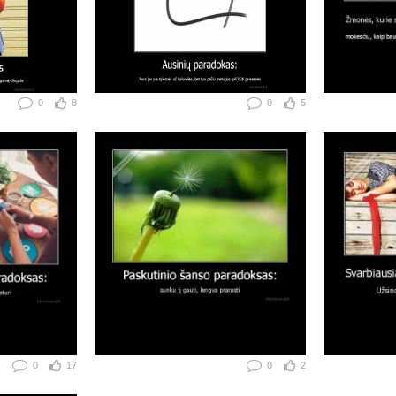
0
8
0
5
0
17
0
2