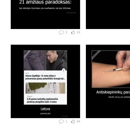
3
16
1
64