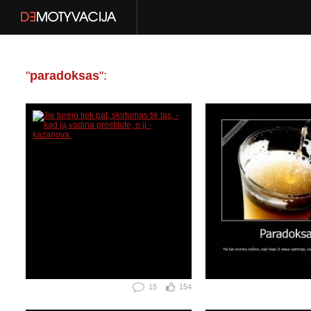
"
paradoksas
":
15
154