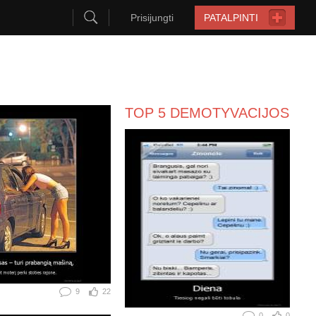
Prisijungti
PATALPINTI
TOP 5 DEMOTYVACIJOS
9
22
0
0