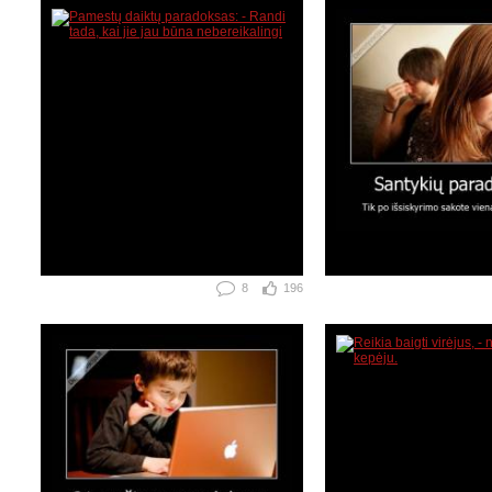
8
196