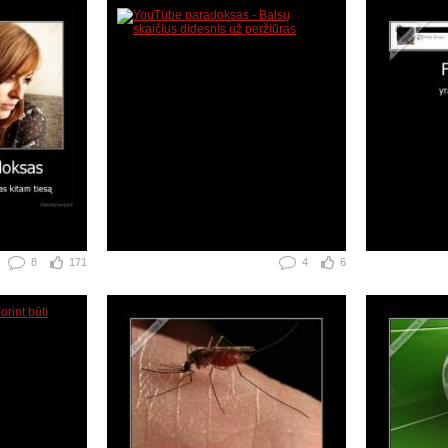
8
171
4
6