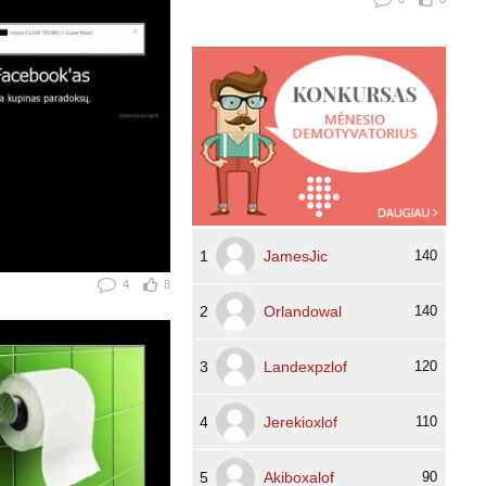
1
JamesJic
140
4
8
2
Orlandowal
140
3
Landexpzlof
120
4
Jerekioxlof
110
5
Akiboxalof
90