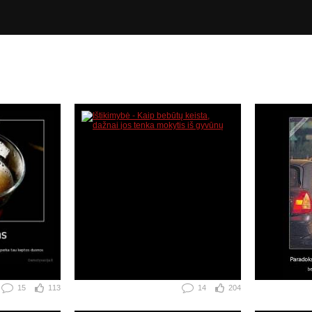
15
113
14
204