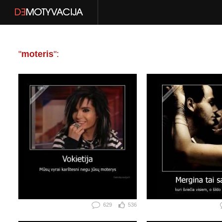
"
moteris
":
629
536