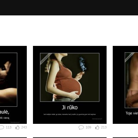
113
243
109
213