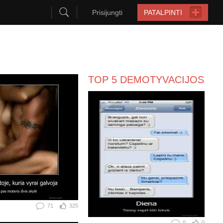
Prisijungti
PATALPINTI
TOP 5 DEMOTYVACIJOS
71
325
0
0