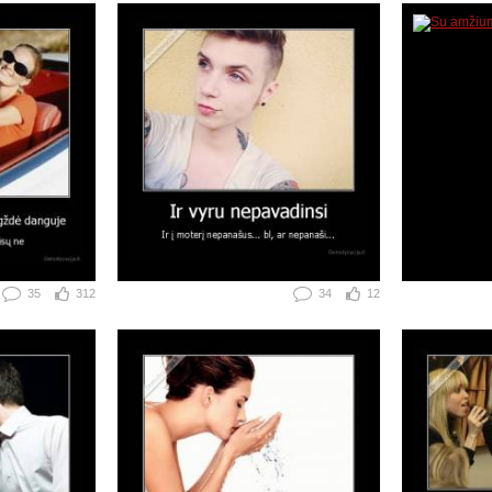
35
312
34
12