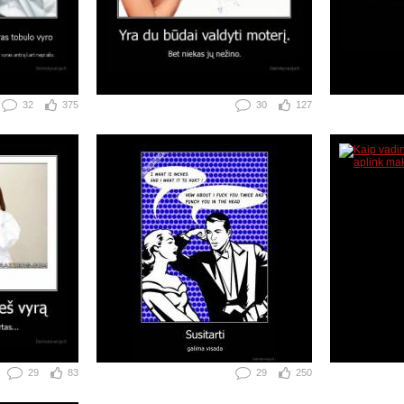
32
375
30
127
29
83
29
250