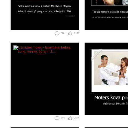
34
128
29
202