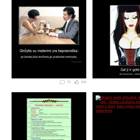
70
166