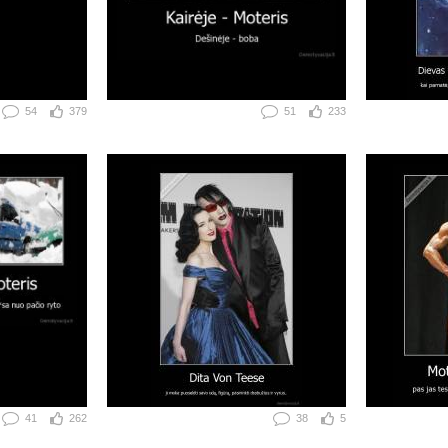
54
379
51
233
41
262
38
5