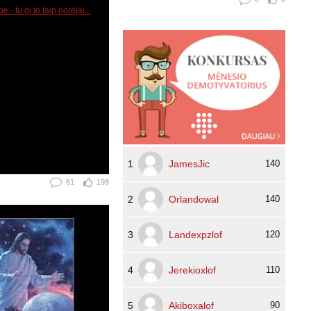
1
JamesJic
140
61
198
2
Orlandowal
140
3
Landexpzlof
120
4
Jerekioxlof
110
5
Akiboxalof
90