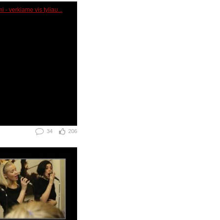
34
206