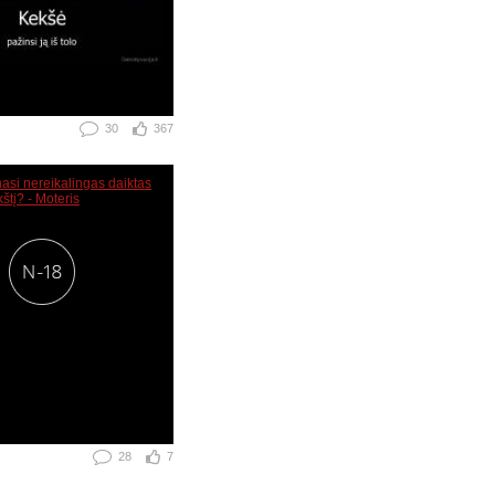
30
367
28
7