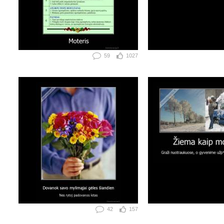
59
1027
42
157