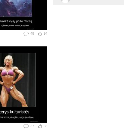
48
94
37
33