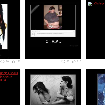
70
171
65
116