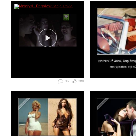
36
380