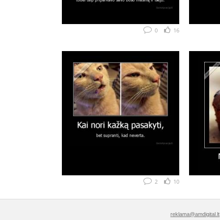
0
16
2
10
reklama@amdigital.lt