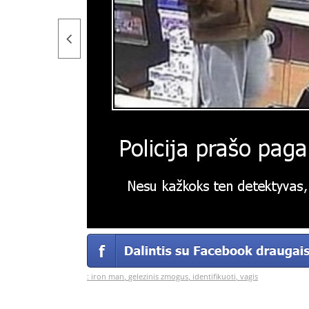
:
iron man
,
gelezinis zmogus
,
identifikuoti
,
vagis