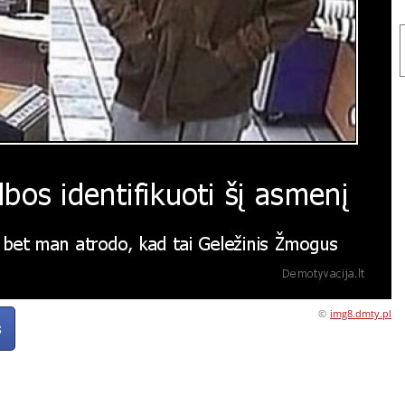
©
img8.dmty.pl