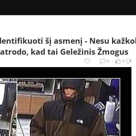
dentifikuoti šį asmenį -
Nesu kažko
atrodo, kad tai Geležinis Žmogus
0
9