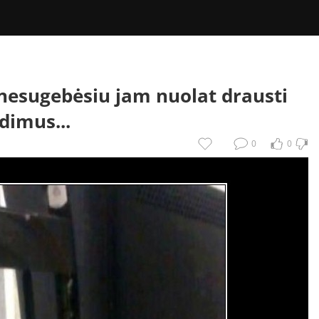
nesugebėsiu jam nuolat drausti
dimus...
0
0