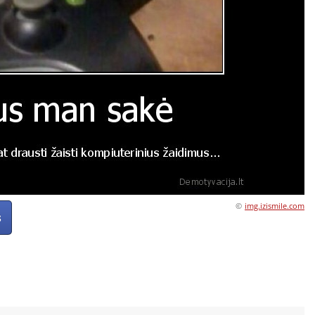
©
img.izismile.com