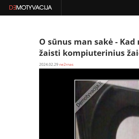
O sūnus man sakė -
Kad 
žaisti kompiuterinius žai
2024.02.29
ne2rnas