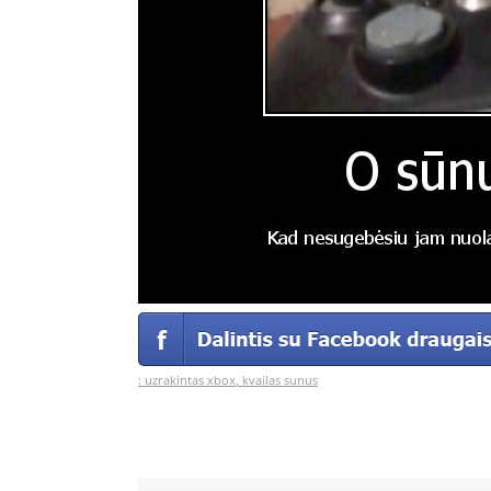
:
uzrakintas xbox
,
kvailas sunus