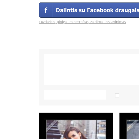
:
uzdarbis
,
pinigai
,
minecraftas
,
zaidimai
,
issilavinimas