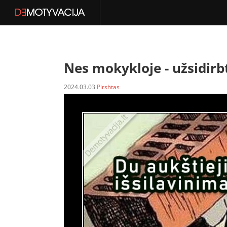
Nes mokykloje -
užsidir
2024.03.03
Pirshtas