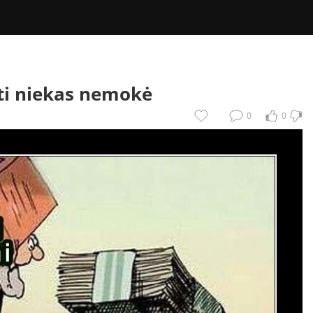
bti niekas nemokė
0
0