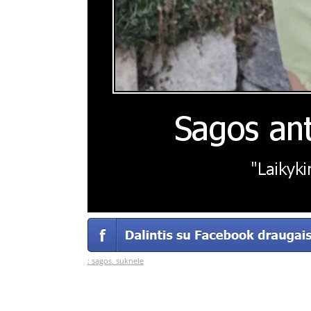
:
sagos
,
suknele