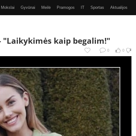
Mokslai
Gyvūnai
Meilė
Pramogos
IT
Sportas
Aktualijos
Video
Kiti
SMS
GIF
Eurobasket 2017
-
"Laikykimės kaip begalim!"
0
0