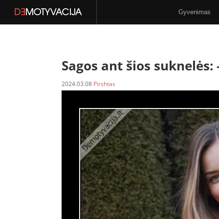
Gyvenimas
Stilius
N-18
Sagos ant šios suknelės: 
2024.03.08
Pirshtas