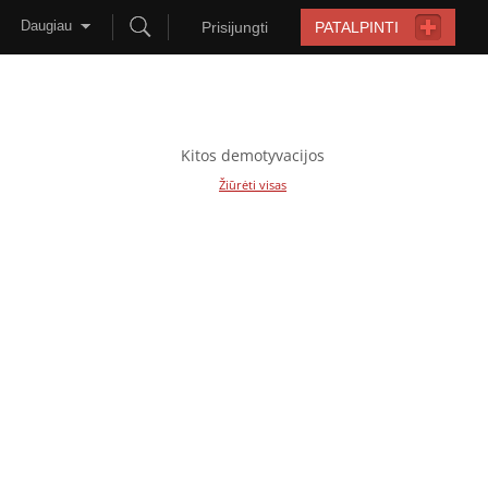
Daugiau
Prisijungti
PATALPINTI
Kitos demotyvacijos
Žiūrėti visas