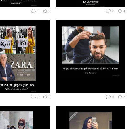
0
0
0
4
0
6
0
7