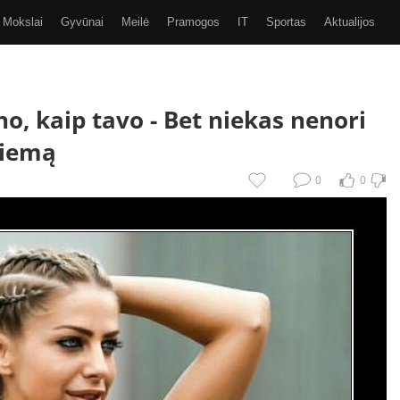
Mokslai
Gyvūnai
Meilė
Pramogos
IT
Sportas
Aktualijos
Video
Kiti
SMS
GIF
Eurobasket 2017
no, kaip tavo -
Bet niekas nenori
 žiemą
0
0