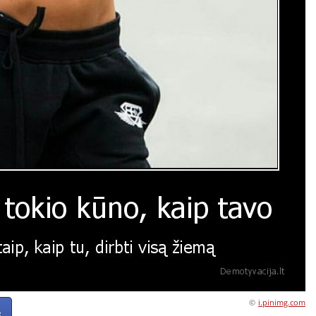
©
i.pinimg.com