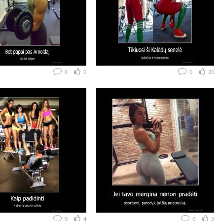
0
0
0
20
0
4
0
2