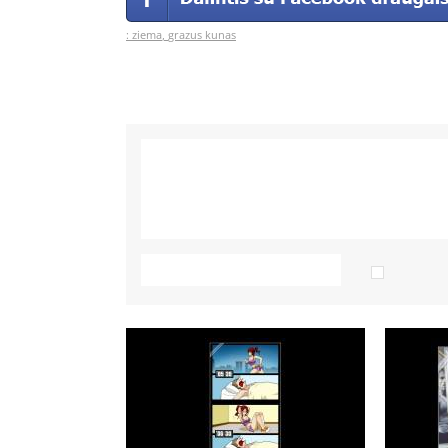
:
ziema
,
grazus kunas