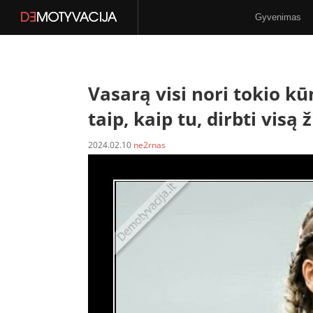
Gyvenimas
Stilius
N-18
Vasarą visi nori tokio kū
taip, kaip tu, dirbti visą
2024.02.10
ne2rnas