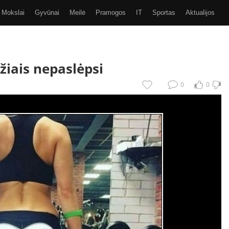
Mokslai
Gyvūnai
Meilė
Pramogos
IT
Sportas
Aktualijos
Video
Kiti
SMS
GIF
Eurobasket 2017
žiais nepaslėpsi
0
0