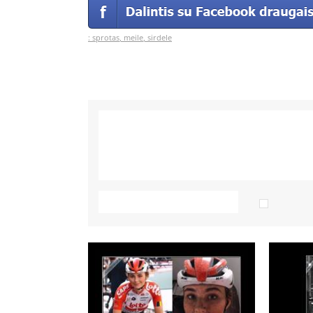
:
sprotas
,
meile
,
sirdele