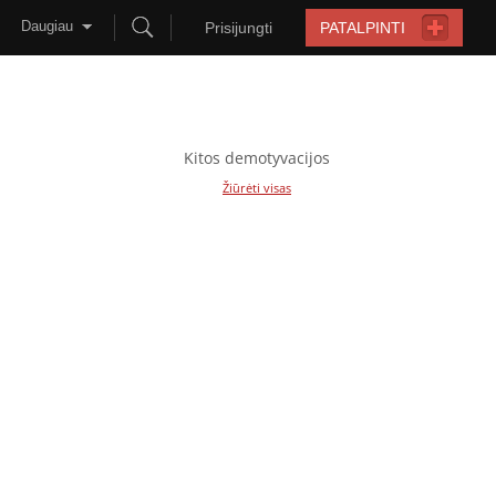
Daugiau
Prisijungti
PATALPINTI
Kitos demotyvacijos
Žiūrėti visas