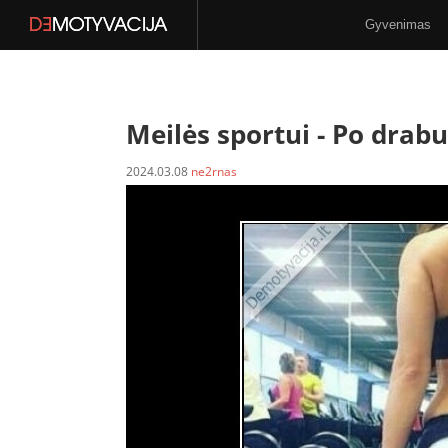
Gyvenimas
Stilius
N-18
Meilės sportui -
Po drabu
2024.03.08
ne2rnas