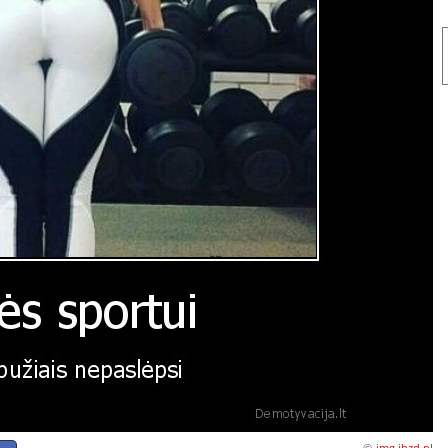
©
img.jbzd.pl