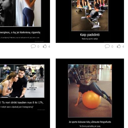
0
4
0
4