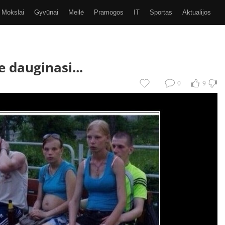
Mokslai
Gyvūnai
Meilė
Pramogos
IT
Sportas
Aktualijos
Video
Kiti
SMS
GIF
Eurobasket 2017
ie dauginasi...
0
9