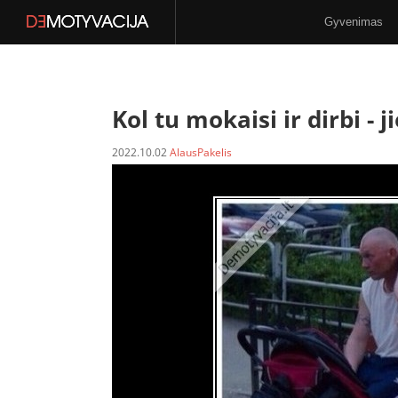
Gyvenimas
Stilius
N-18
Kol tu mokaisi ir dirbi -
j
2022.10.02
AlausPakelis