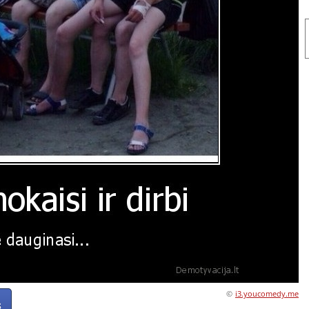
©
i3.youcomedy.me