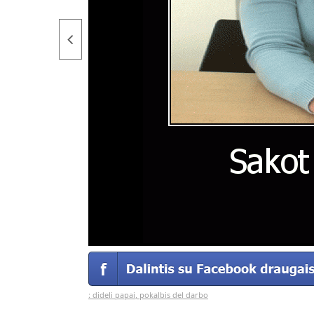
:
dideli papai
,
pokalbis del darbo