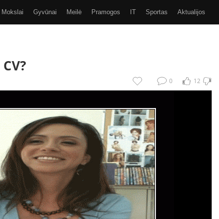
Mokslai
Gyvūnai
Meilė
Pramogos
IT
Sportas
Aktualijos
Video
Kiti
SMS
GIF
Eurobasket 2017
 CV?
0
12