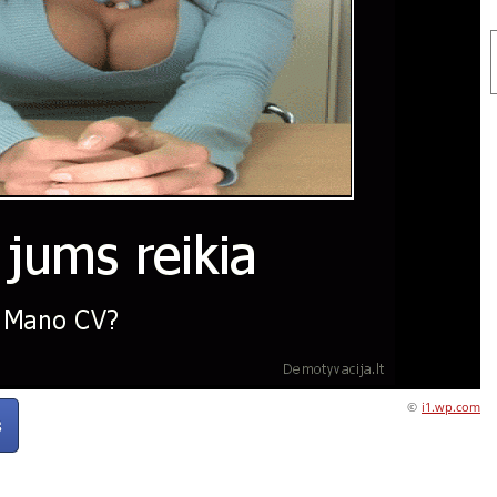
©
i1.wp.com