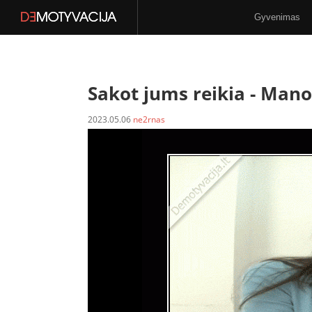
Gyvenimas
Stilius
N-18
Sakot jums reikia -
Mano
2023.05.06
ne2rnas