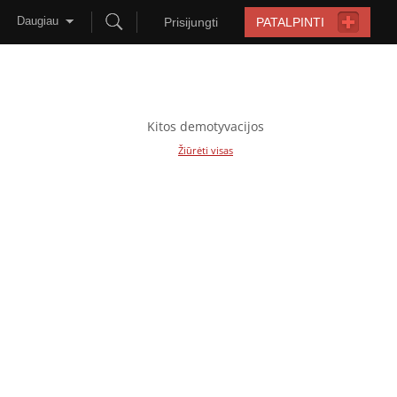
Daugiau
Prisijungti
PATALPINTI
Kitos demotyvacijos
Žiūrėti visas