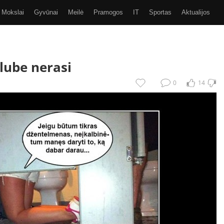
Mokslai
Gyvūnai
Meilė
Pramogos
IT
Sportas
Aktualijos
Video
Kiti
SMS
GIF
Eurobasket 2017
lube nerasi
0
14