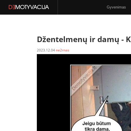
Gyvenimas
Stilius
N-18
Džentelmenų ir damų -
K
2023.12.04
ne2rnas