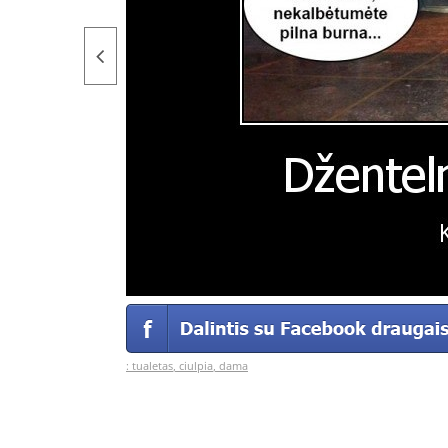
:
tualetas
,
ciulpia
,
dama