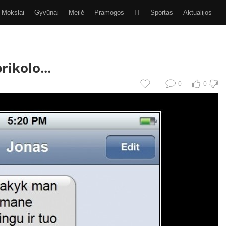
Mokslai
Gyvūnai
Meilė
Pramogos
IT
Sportas
Aktualijos
Video
Kiti
SMS
GIF
Eurobasket 2017
rikolo...
0
0