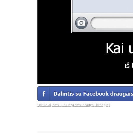
:
prikolai
,
sms
,
juokinga sms
,
draugai
,
brangioji