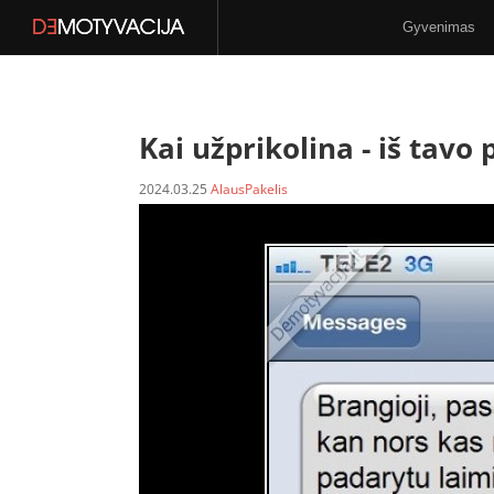
Gyvenimas
Stilius
N-18
Kai užprikolina -
iš tavo p
2024.03.25
AlausPakelis