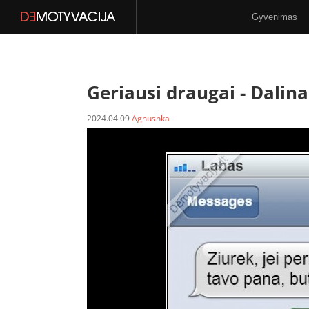
Gyvenimas
Stilius
N-18
Geriausi draugai -
Dalina
2024.04.09
Agnushka