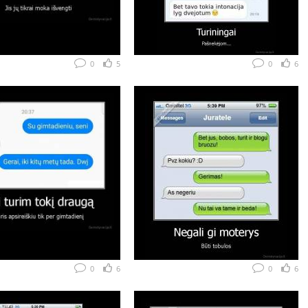
0
5
0
6
0
6
0
6