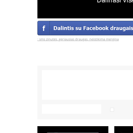
:
sms zinutes
,
geriausias draugas
,
neistikima mergina