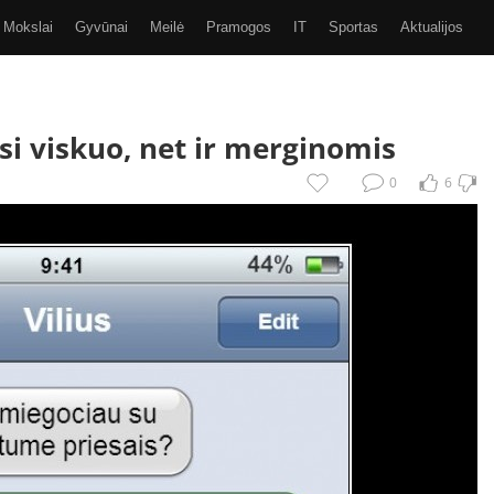
Mokslai
Gyvūnai
Meilė
Pramogos
IT
Sportas
Aktualijos
Video
Kiti
SMS
GIF
Eurobasket 2017
si viskuo, net ir merginomis
0
6