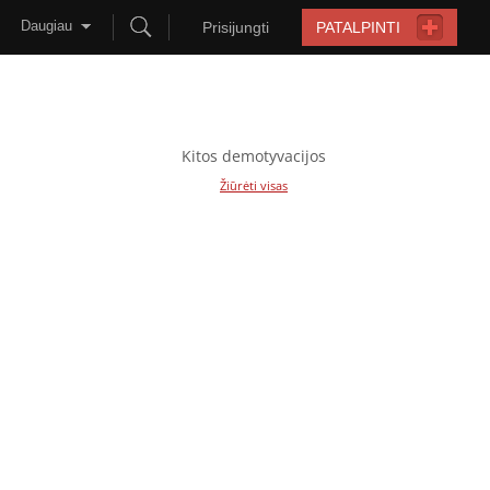
Daugiau
Prisijungti
PATALPINTI
Kitos demotyvacijos
Žiūrėti visas