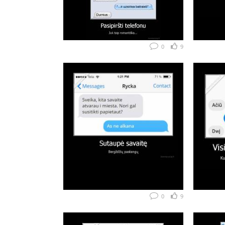
0
9
0
9