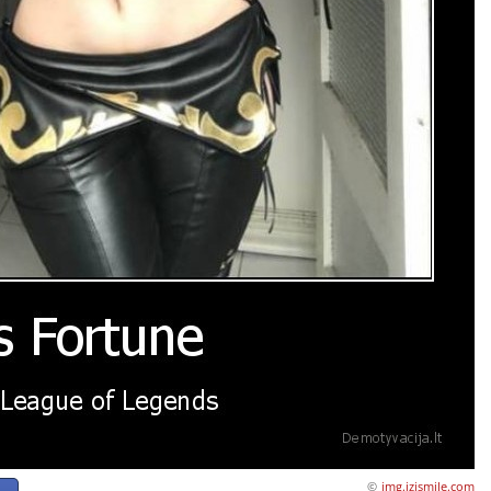
©
img.izismile.com