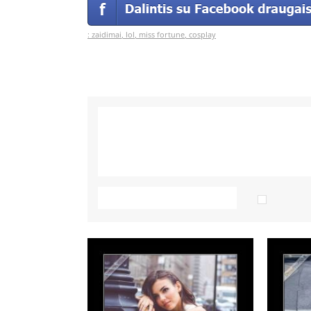
:
zaidimai
,
lol
,
miss fortune
,
cosplay