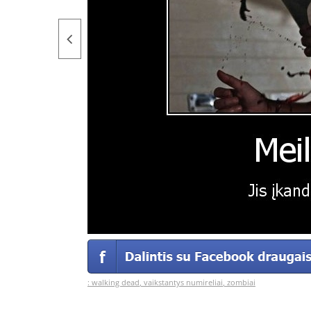
:
walking dead
,
vaikstantys numireliai
,
zombiai