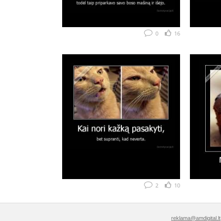
0
16
2
10
reklama@amdigital.lt