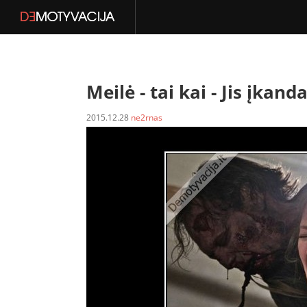
Meilė - tai kai -
Jis įkanda
2015.12.28
ne2rnas