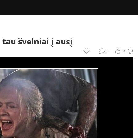
 tau švelniai į ausį
0
18