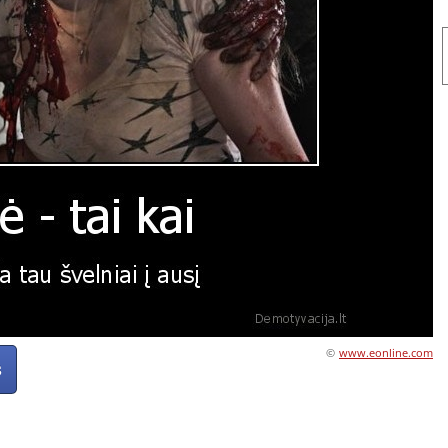
©
www.eonline.com