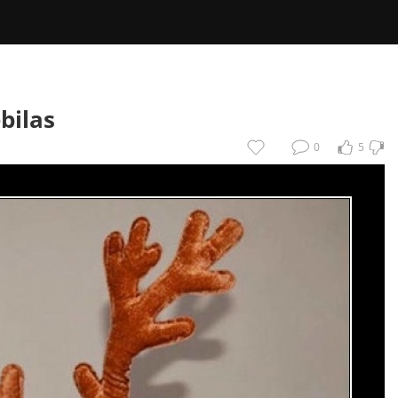
bilas
0
5