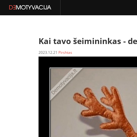
Kai tavo šeimininkas -
de
2023.12.21
Pirshtas