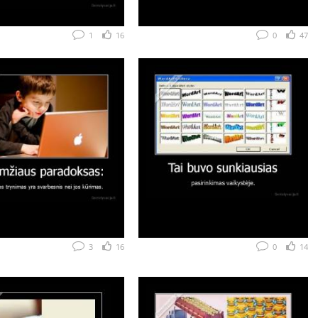
1
16
0
47
3
16
0
14