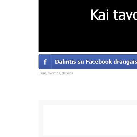
:
suo
,
sventes
,
debilas