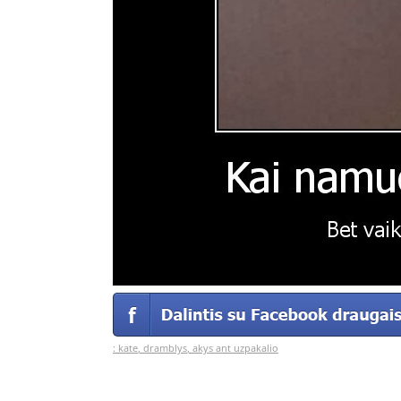
:
kate
,
dramblys
,
akys ant uzpakalio