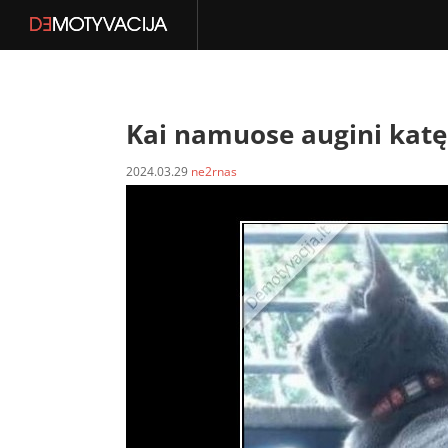
Kai namuose augini katę
2024.03.29
ne2rnas