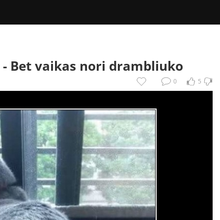
 -
Bet vaikas nori drambliuko
0
5