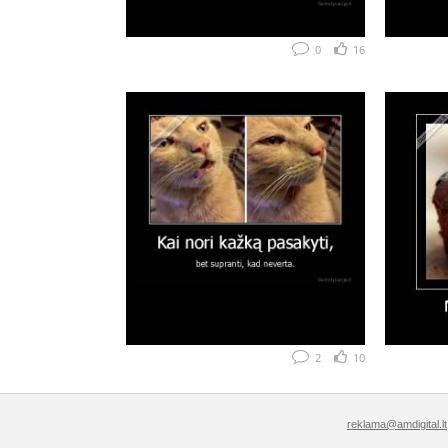
0
16
2
10
reklama@amdigital.lt