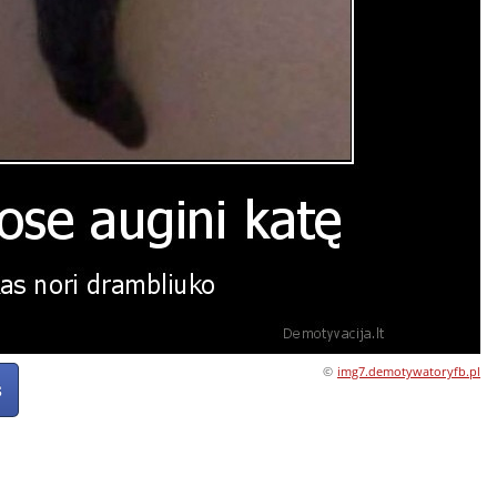
©
img7.demotywatoryfb.pl