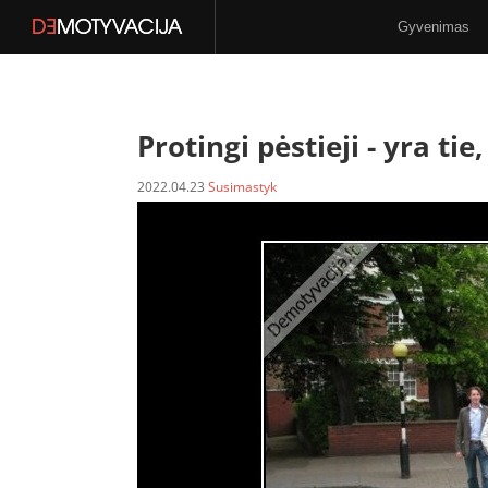
Gyvenimas
Stilius
N-18
Protingi pėstieji -
yra tie
2022.04.23
Susimastyk