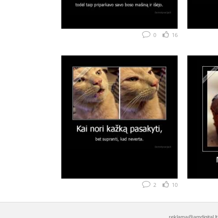
0
16
2
10
reklama@amdigital.lt