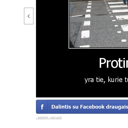
:
pestieji
,
vairuoti