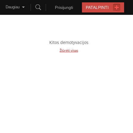
Daugiau
Prisijungti
PATALPINTI
Kitos demotyvacijos
Žiūrėti visas