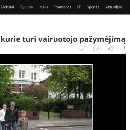
Mokslai
Gyvūnai
Meilė
Pramogos
IT
Sportas
Aktualijos
Video
Kiti
SMS
GIF
Eurobasket 2017
, kurie turi vairuotojo pažymėjimą
0
11