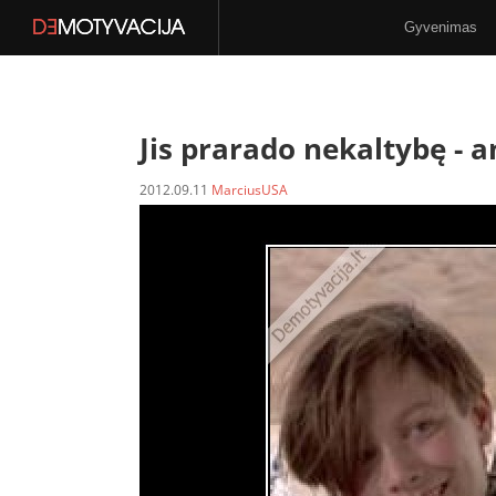
Gyvenimas
Stilius
N-18
Jis prarado nekaltybę -
a
2012.09.11
MarciusUSA