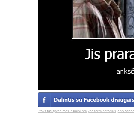
:
toks tas gyvenimas ir paini realybe terminatorius john conn