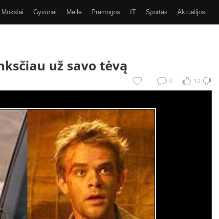
Mokslai
Gyvūnai
Meilė
Pramogos
IT
Sportas
Aktualijos
Video
Kiti
SMS
GIF
Eurobasket 2017
nksčiau už savo tėvą
0
12