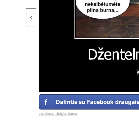
:
tualetas
,
ciulpia
,
dama