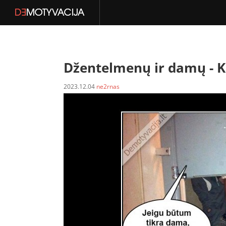
Džentelmenų ir damų -
K
2023.12.04
ne2rnas