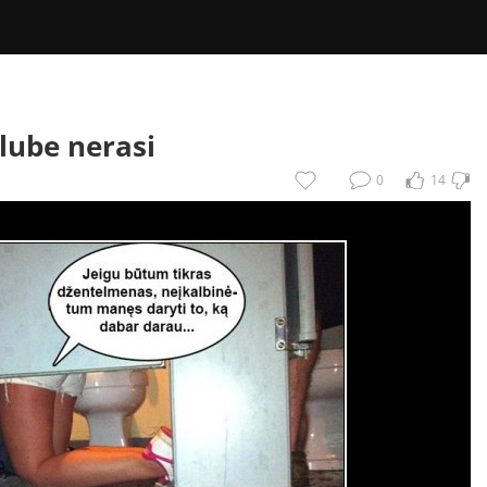
lube nerasi
0
14