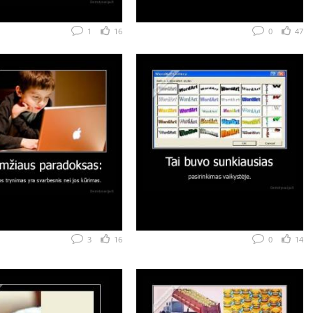
1
16
0
47
3
16
0
14