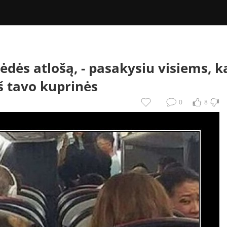
ėdės atlošą, -
pasakysiu visiems, k
š tavo kuprinės
0
8