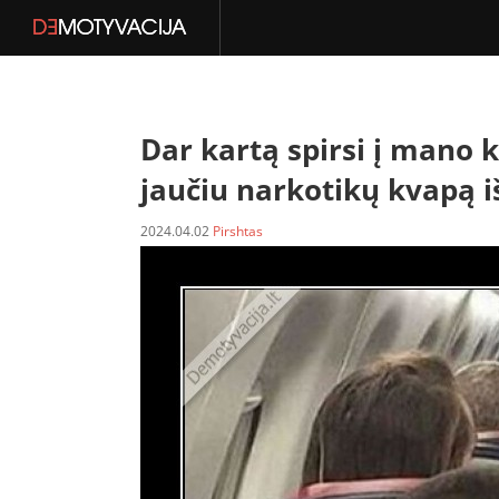
Dar kartą spirsi į mano k
jaučiu narkotikų kvapą i
2024.04.02
Pirshtas