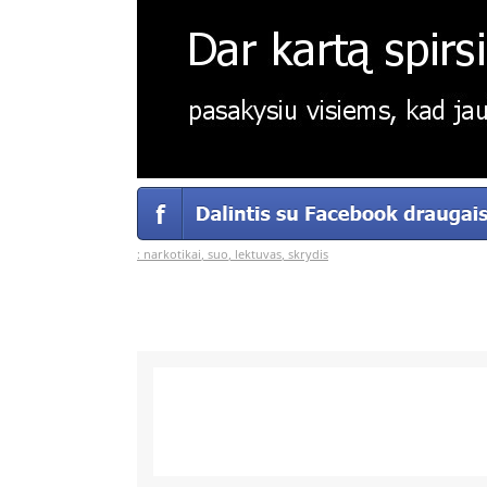
:
narkotikai
,
suo
,
lektuvas
,
skrydis