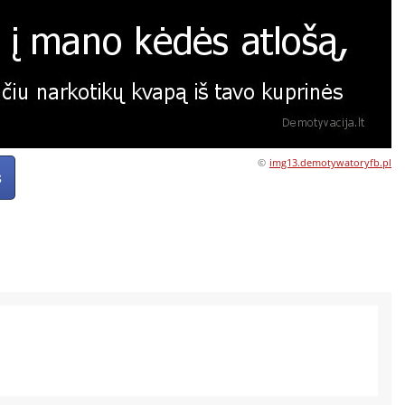
©
img13.demotywatoryfb.pl